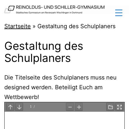
Zum
Inhalt
springen
Reinoldus-
Startseite
»
Gestaltung des Schulplaners
und
Gestaltung des
Schiller-
Schulplaners
Gymnasium
Dortmund
Die Titel­sei­te des Schul­pla­ners muss neu
desi­gned wer­den. Betei­ligt Euch am
Wettbewerb!