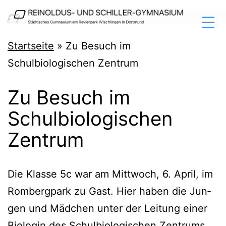
Zum
Inhalt
springen
Reinoldus-
Startseite
»
Zu Besuch im
und
Schulbiologischen Zentrum
Schiller-
Zu Besuch im
Gymnasium
Schulbiologischen
Dortmund
Zentrum
Die Klas­se 5c war am Mitt­woch, 6. April, im
Rom­berg­park zu Gast. Hier haben die Jun­
gen und Mäd­chen unter der Lei­tung einer
Bio­lo­gin des Schul­bio­lo­gi­schen Zen­trums