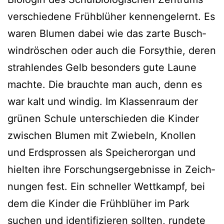
ver­schie­de­ne Früh­blü­her ken­nen­ge­lernt. Es
waren Blu­men dabei wie das zar­te Busch­
wind­rös­chen oder auch die For­sy­thie, deren
strah­len­des Gelb beson­ders gute Lau­ne
mach­te. Die brauch­te man auch, denn es
war kalt und win­dig. Im Klas­sen­raum der
grü­nen Schu­le unter­schie­den die Kin­der
zwi­schen Blu­men mit Zwie­beln, Knol­len
und Erd­spros­sen als Spei­cher­or­gan und
hiel­ten ihre For­schungs­er­geb­nis­se in Zeich­
nun­gen fest. Ein schnel­ler Wett­kampf, bei
dem die Kin­der die Früh­blü­her im Park
suchen und iden­ti­fi­zie­ren soll­ten, run­de­te