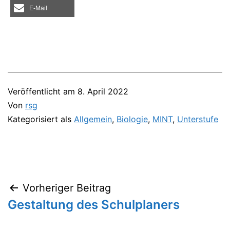
E‑Mail
Veröffentlicht am
8. April 2022
Von
rsg
Kategorisiert als
Allgemein
,
Biologie
,
MINT
,
Unterstufe
Vorheriger Beitrag
Beitragsnavigation
Gestaltung des Schulplaners