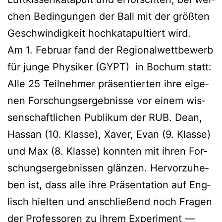
chen Bedin­gun­gen der Ball mit der größ­ten
Geschwin­dig­keit hoch­ka­ta­pul­tiert wird.
Am 1. Febru­ar fand der Regio­nal­wett­be­werb
für jun­ge Phy­si­ker (GYPT) in Bochum statt:
Alle 25 Teil­neh­mer prä­sen­tier­ten ihre eige­
nen For­schungs­er­geb­nis­se vor einem wis­
sen­schaft­li­chen Publi­kum der RUB. Dean,
Hassan (10. Klas­se), Xaver, Evan (9. Klas­se)
und Max (8. Klas­se) konn­ten mit ihren For­
schungs­er­geb­nis­sen glän­zen. Her­vor­zu­he­
ben ist, dass alle ihre Prä­sen­ta­ti­on auf Eng­
lisch hiel­ten und anschlie­ßend noch Fra­gen
der Pro­fes­so­ren zu ihrem Expe­ri­ment —