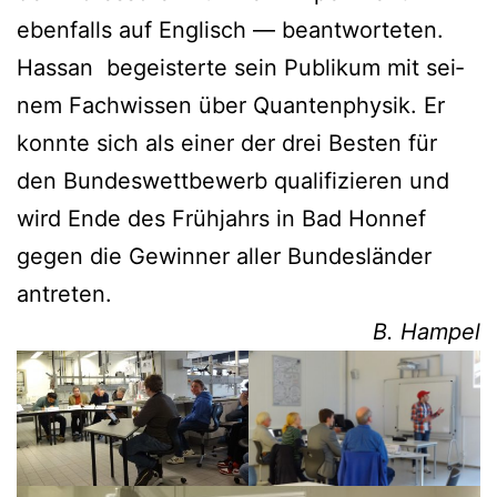
eben­falls auf Eng­lisch — beant­wor­te­ten.
Hassan begeis­ter­te sein Publi­kum mit sei­
nem Fach­wis­sen über Quan­ten­phy­sik. Er
konn­te sich als einer der drei Bes­ten für
den Bun­des­wett­be­werb qua­li­fi­zie­ren und
wird Ende des Früh­jahrs in Bad Hon­nef
gegen die Gewin­ner aller Bun­des­län­der
antreten.
B. Ham­pel