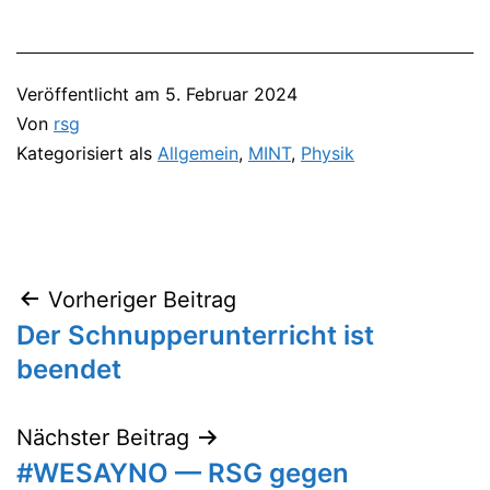
Veröffentlicht am
5. Februar 2024
Von
rsg
Kategorisiert als
Allgemein
,
MINT
,
Physik
Vorheriger Beitrag
Beitragsnavigation
Der Schnupperunterricht ist
beendet
Nächster Beitrag
#WESAYNO — RSG gegen