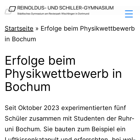
Zum
Inhalt
springen
Reinoldus-
Startseite
»
Erfolge beim Physikwettbewerb
und
in Bochum
Schiller-
Erfolge beim
Gymnasium
Physikwettbewerb in
Dortmund
Bochum
Seit Okto­ber 2023 expe­ri­men­tier­ten fünf
Schü­ler zusam­men mit Stu­den­ten der Ruhr­
uni Bochum. Sie bau­ten zum Bei­spiel ein
Luft­kis­sen­ka­ta­pult und erforsch­ten, bei wel­