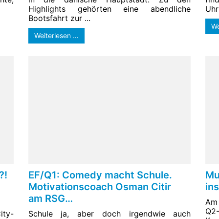
Highlights gehörten eine abendliche
Uhr 
Bootsfahrt zur ...
We
Weiterlesen …
?!
EF/Q1: Comedy macht Schule.
Mu
Motivationscoach Osman Citir
in
am RSG…
Am 
Q2
ity-
Schule ja, aber doch irgendwie auch