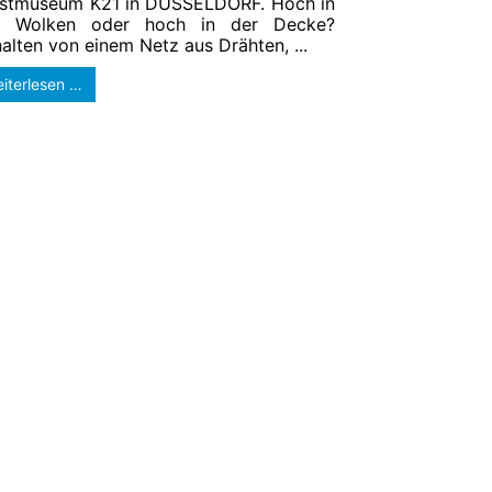
stmuseum K21 in DÜSSELDORF. Hoch in
n Wolken oder hoch in der Decke?
alten von einem Netz aus Drähten, ...
iterlesen …