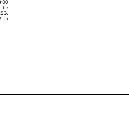
8:00
 die
RSG.
! In