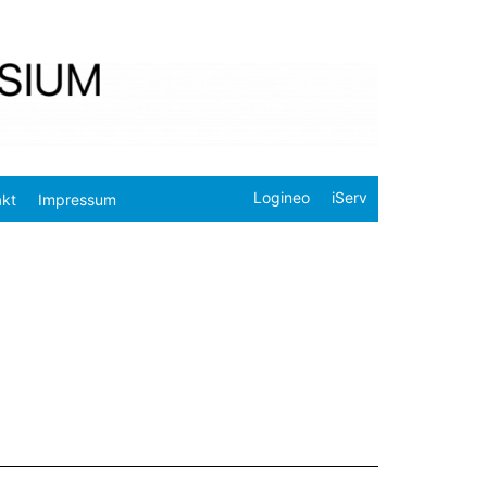
Logineo
iServ
akt
Impressum