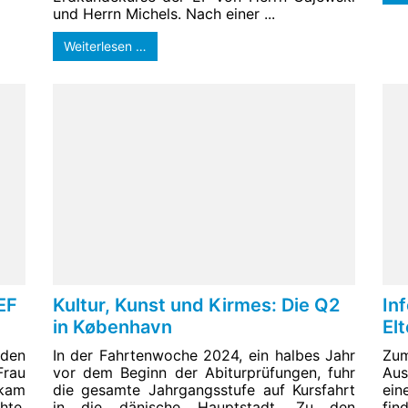
und Herrn Michels. Nach einer ...
Weiterlesen …
EF
Kultur, Kunst und Kirmes: Die Q2
In
in København
El
 den
In der Fahrtenwoche 2024, ein halbes Jahr
Zu
rau
vor dem Beginn der Abiturprüfungen, fuhr
Aus
ekam
die gesamte Jahrgangsstufe auf Kursfahrt
ein
hte,
in die dänische Hauptstadt. Zu den
fin