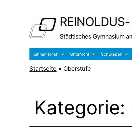
Zum
Inhalt
springen
Reinoldus-
Kennenlernen
Unterricht
Schulleben
und
Startseite
»
Oberstufe
Schiller-
Gymnasium
Dortmund
Kategorie: