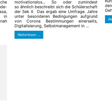
Kun
che
motivationslos... So oder zumindest
de
nde-
so ähnlich beschreibt sich die Schülerschaft
Geh
sa,
der Sek II. Das ergab eine Umfrage. Jahre
 in
unter besonderen Bedingungen aufgrund
We
tnah
von Corona Bestimmungen einerseits,
Digitalisierung, Selbstmanagement in ...
Weiterlesen …