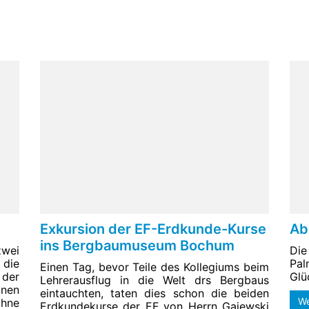
Exkursion der EF-Erdkunde-Kurse
Ab
ins Bergbaumuseum Bochum
zwei
Die
 die
Pa
Einen Tag, bevor Teile des Kollegiums beim
 der
Glü
Lehrerausflug in die Welt drs Bergbaus
inen
eintauchten, taten dies schon die beiden
We
chne
Erdkundekurse der EF von Herrn Gajewski